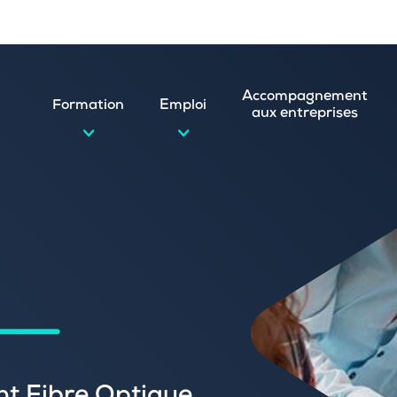
Accompagnement
Formation
Emploi
aux entreprises
d’emploi et postuler en ligne
ature spontanée
 numérique
emploi
n
 (CVthèque)