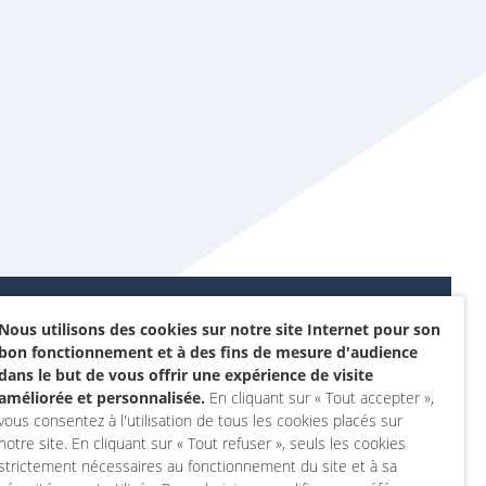
Nous utilisons des cookies sur notre site Internet pour son
Données personnelles et
bon fonctionnement et à des fins de mesure d'audience
sommes-nous ?
cookies
dans le but de vous offrir une expérience de visite
rojet
améliorée et personnalisée.
En cliquant sur « Tout accepter »,
Accessibilité : non
vous consentez à l'utilisation de tous les cookies placés sur
actez-nous
conforme
notre site. En cliquant sur « Tout refuser », seuls les cookies
 compte
Mentions légales
strictement nécessaires au fonctionnement du site et à sa