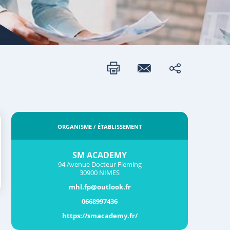
ORGANISME / ÉTABLISSEMENT
SM ACADEMY
94 Avenue Docteur Fleming
30900 NIMES
mhl.fp@outlook.fr
0668997436
https://smacademy.fr/