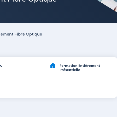
nt Fibre Optique
rdement Fibre Optique
Formation Entièrement
S
Présentielle