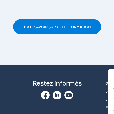
TOUT SAVOIR SUR CETTE FORMATION
Restez informés
Qui 
Le p
Cont
Mon