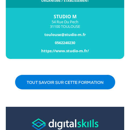
ORGANISME / ÉTABLISSEMENT
STUDIO M
54 Rue Du Pech
31100 TOULOUSE
toulouse@studio-m.fr
0562240230
https://www.studio-m.fr/
TOUT SAVOIR SUR CETTE FORMATION