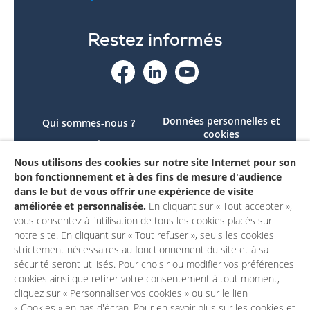
Restez informés
Données personnelles et
Qui sommes-nous ?
cookies
Le projet
Accessibilité : non
Nous utilisons des cookies sur notre site Internet pour son
Contactez-nous
conforme
bon fonctionnement et à des fins de mesure d'audience
Mon compte
Mentions légales
dans le but de vous offrir une expérience de visite
améliorée et personnalisée.
En cliquant sur « Tout accepter »,
vous consentez à l'utilisation de tous les cookies placés sur
notre site. En cliquant sur « Tout refuser », seuls les cookies
strictement nécessaires au fonctionnement du site et à sa
sécurité seront utilisés. Pour choisir ou modifier vos préférences
cookies ainsi que retirer votre consentement à tout moment,
cliquez sur « Personnaliser vos cookies » ou sur le lien
« Cookies » en bas d'écran. Pour en savoir plus sur les cookies et