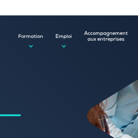
Accompagnement
Formation
Emploi
aux entreprises
d’emploi et postuler en ligne
ature spontanée
 numérique
emploi
n
 (CVthèque)