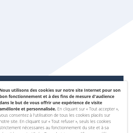
Nous utilisons des cookies sur notre site Internet pour son
Données personnelles et
bon fonctionnement et à des fins de mesure d'audience
sommes-nous ?
cookies
dans le but de vous offrir une expérience de visite
rojet
améliorée et personnalisée.
En cliquant sur « Tout accepter »,
Accessibilité : non
vous consentez à l'utilisation de tous les cookies placés sur
actez-nous
conforme
notre site. En cliquant sur « Tout refuser », seuls les cookies
 compte
Mentions légales
strictement nécessaires au fonctionnement du site et à sa