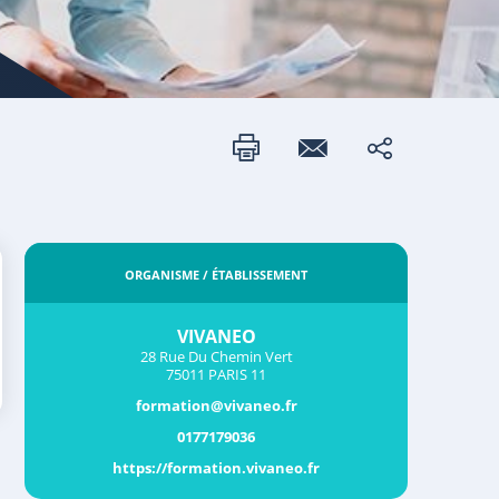
ORGANISME / ÉTABLISSEMENT
VIVANEO
28 Rue Du Chemin Vert
75011 PARIS 11
formation@vivaneo.fr
0177179036
https://formation.vivaneo.fr