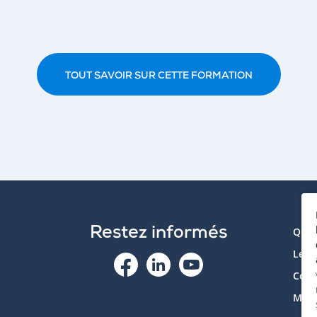
TOUT SAVOIR SUR CETTE FORMATION
Restez informés
Qui 
Le p
Cont
Mon