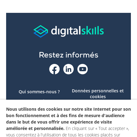
Restez informés
Données personnelles et
Qui sommes-nous ?
cookies
Le projet
Accessibilité : non
Nous utilisons des cookies sur notre site Internet pour son
Contactez-nous
conforme
bon fonctionnement et à des fins de mesure d'audience
Mon compte
Mentions légales
dans le but de vous offrir une expérience de visite
améliorée et personnalisée.
En cliquant sur « Tout accepter »,
vous consentez à l'utilisation de tous les cookies placés sur