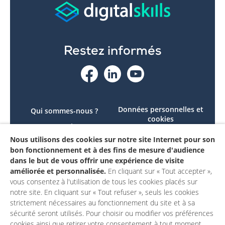
Restez informés
Données personnelles et
Qui sommes-nous ?
cookies
Le projet
Accessibilité : non
Nous utilisons des cookies sur notre site Internet pour son
Contactez-nous
conforme
bon fonctionnement et à des fins de mesure d'audience
Mon compte
Mentions légales
dans le but de vous offrir une expérience de visite
améliorée et personnalisée.
En cliquant sur « Tout accepter »,
vous consentez à l'utilisation de tous les cookies placés sur
notre site. En cliquant sur « Tout refuser », seuls les cookies
strictement nécessaires au fonctionnement du site et à sa
sécurité seront utilisés. Pour choisir ou modifier vos préférences
cookies ainsi que retirer votre consentement à tout moment,