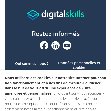
Restez informés
Données personnelles et
Qui sommes-nous ?
cookies
Le projet
Accessibilité : non
Nous utilisons des cookies sur notre site Internet pour son
Contactez-nous
conforme
bon fonctionnement et à des fins de mesure d'audience
Mon compte
Mentions légales
dans le but de vous offrir une expérience de visite
améliorée et personnalisée.
En cliquant sur « Tout accepter »,
vous consentez à l'utilisation de tous les cookies placés sur
notre site. En cliquant sur « Tout refuser », seuls les cookies
strictement nécessaires au fonctionnement du site et à sa