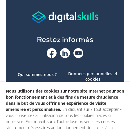
Restez informés
Données personnelles et
Qui sommes-nous ?
cookies
Le projet
Accessibilité : non
Nous utilisons des cookies sur notre site Internet pour son
Contactez-nous
conforme
bon fonctionnement et à des fins de mesure d'audience
Mon compte
Mentions légales
dans le but de vous offrir une expérience de visite
améliorée et personnalisée.
En cliquant sur « Tout accepter »,
vous consentez à l'utilisation de tous les cookies placés sur
notre site. En cliquant sur « Tout refuser », seuls les cookies
strictement nécessaires au fonctionnement du site et à sa