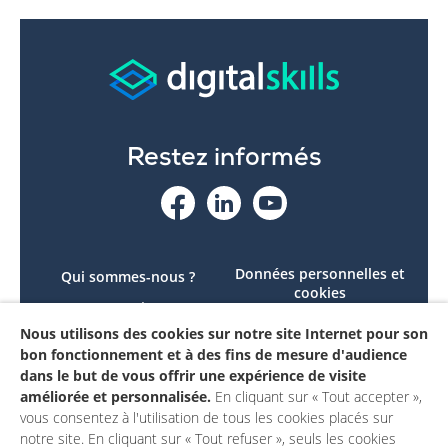
Restez informés
Données personnelles et
Qui sommes-nous ?
cookies
Le projet
Accessibilité : non
Nous utilisons des cookies sur notre site Internet pour son
Contactez-nous
conforme
bon fonctionnement et à des fins de mesure d'audience
Mon compte
Mentions légales
dans le but de vous offrir une expérience de visite
améliorée et personnalisée.
En cliquant sur « Tout accepter »,
vous consentez à l'utilisation de tous les cookies placés sur
notre site. En cliquant sur « Tout refuser », seuls les cookies