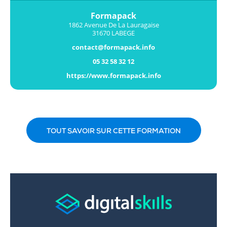
Formapack
1862 Avenue De La Lauragaise
31670 LABEGE
contact@formapack.info
05 32 58 32 12
https://www.formapack.info
TOUT SAVOIR SUR CETTE FORMATION