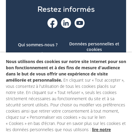
Restez informés
Données personnelles et
Qui sommes-nous ?
cookies
Le projet
Accessibilité : non
Nous utilisons des cookies sur notre site Internet pour son
Contactez-nous
conforme
bon fonctionnement et à des fins de mesure d'audience
Mon compte
Mentions légales
dans le but de vous offrir une expérience de visite
améliorée et personnalisée.
En cliquant sur « Tout accepter »,
vous consentez à l'utilisation de tous les cookies placés sur
notre site. En cliquant sur « Tout refuser », seuls les cookies
strictement nécessaires au fonctionnement du site et à sa
sécurité seront utilisés. Pour choisir ou modifier vos préférences
cookies ainsi que retirer votre consentement à tout moment,
cliquez sur « Personnaliser vos cookies » ou sur le lien
« Cookies » en bas d'écran. Pour en savoir plus sur les cookies et
les données personnelles que nous utilisons :
lire notre