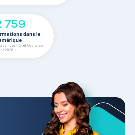
2 759
rmations dans le
umérique
rce : Carif-Oref Occitanie,
llet 2026