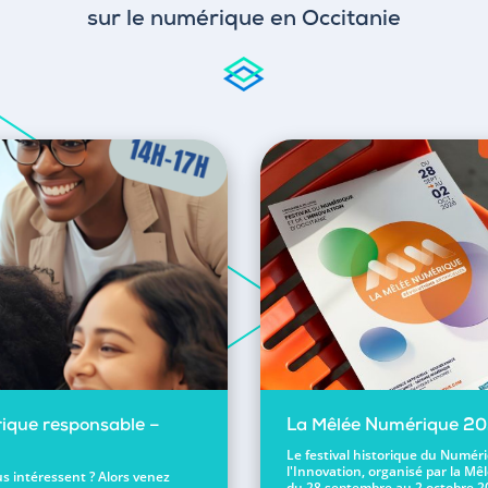
sur le numérique en Occitanie
ique responsable –
La Mêlée Numérique 2
Le festival historique du Numér
l'Innovation, organisé par la Mêl
s intéressent ? Alors venez
du 28 septembre au 2 octobre 2