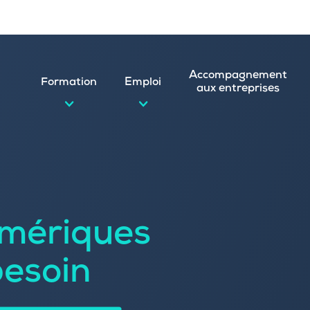
Accompagnement
Formation
Emploi
aux entreprises
d’emploi et postuler en ligne
ature spontanée
mériques
 numérique
emploi
n
besoin
 (CVthèque)