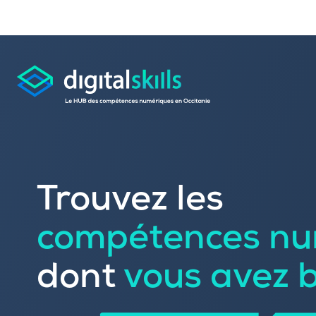
Consulter les offres 
Trouvez les
Déposer une candid
compétences nu
Rechercher une formation dans le
Publier vos offres d’
Référencer votre offre de formatio
dont
vous avez 
Trouver un candidat
Sourcer une école