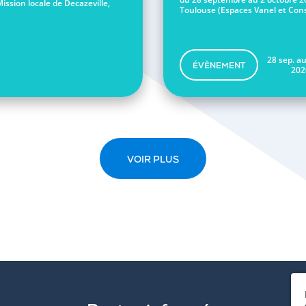
Mission locale de Decazeville,
Toulouse (Espaces Vanel et Conse
28 sep. au
ÉVÈNEMENT
202
VOIR PLUS