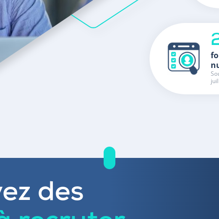
fo
n
Sou
jui
ez des