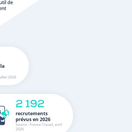
util de
ent
 la
uillet 2026
2 192
recrutements
prévus en 2026
Source : France Travail, avril
2026