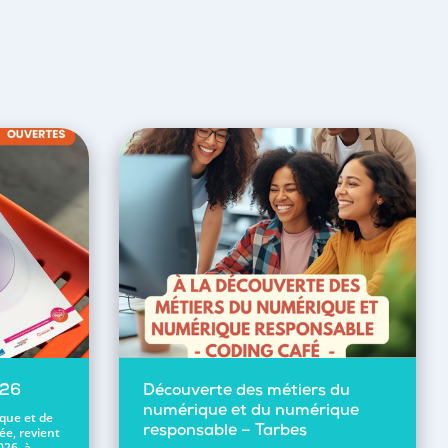
026
Découverte des métiers du
numérique et du numérique
ique et de
ée, revient
responsable – Tarbes
026, à