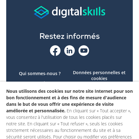
Restez informés
Données personnelles et
Qui sommes-nous ?
cookies
Le projet
Accessibilité : non
Nous utilisons des cookies sur notre site Internet pour son
Contactez-nous
conforme
bon fonctionnement et à des fins de mesure d'audience
Mon compte
Mentions légales
dans le but de vous offrir une expérience de visite
améliorée et personnalisée.
En cliquant sur « Tout accepter »,
vous consentez à l'utilisation de tous les cookies placés sur
notre site. En cliquant sur « Tout refuser », seuls les cookies
strictement nécessaires au fonctionnement du site et à sa
sécurité seront utilisés. Pour choisir ou modifier vos préférences