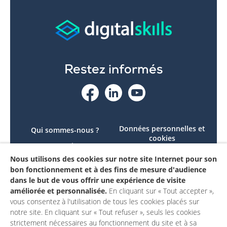
Restez informés
Données personnelles et
Qui sommes-nous ?
cookies
Le projet
Accessibilité : non
Nous utilisons des cookies sur notre site Internet pour son
Contactez-nous
conforme
bon fonctionnement et à des fins de mesure d'audience
Mon compte
Mentions légales
dans le but de vous offrir une expérience de visite
améliorée et personnalisée.
En cliquant sur « Tout accepter »,
vous consentez à l'utilisation de tous les cookies placés sur
notre site. En cliquant sur « Tout refuser », seuls les cookies
strictement nécessaires au fonctionnement du site et à sa