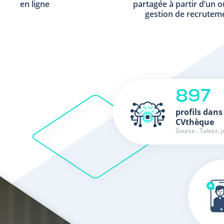
en ligne
partagée à partir d’un o
gestion de recrutem
897
profils dans
CVthèque
Source : Taleez, j