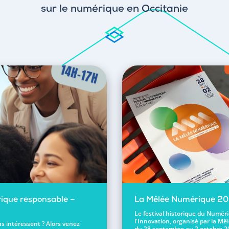
sur le numérique en Occitanie
ique responsable –
La Mêlée Numérique 2
Le festival historique du Numér
l'Innovation, organisé par la Mêl
s intéressent ? Alors venez
du 28 septembre au 2 octobre 2