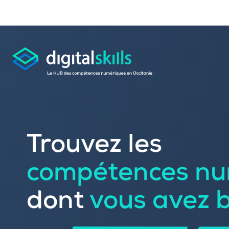
Consulter les offres 
Trouvez les
Déposer une candid
compétences nu
Rechercher une formation dans le
Publier vos offres d’
Référencer votre offre de formatio
dont
vous avez 
Trouver un candidat
Sourcer une école