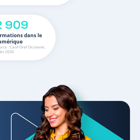
2 909
rmations dans le
umérique
rce : Carif-Oref Occitanie,
llet 2026