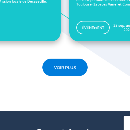
Mission locale de Decazeville,
Toulouse (Espaces Vanel et Conse
28 sep. au
ÉVÈNEMENT
202
VOIR PLUS