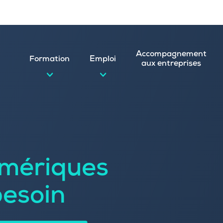
Accompagnement
Formation
Emploi
aux entreprises
d’emploi et postuler en ligne
ature spontanée
mériques
 numérique
emploi
n
besoin
 (CVthèque)