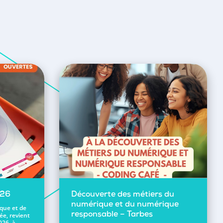
026
Découverte des métiers du
numérique et du numérique
ique et de
ée, revient
responsable – Tarbes
026, à