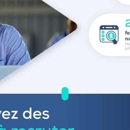
fo
n
Sou
jui
ez des