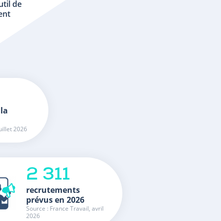
util de
ent
 la
uillet 2026
2 311
recrutements
prévus en 2026
Source : France Travail, avril
2026