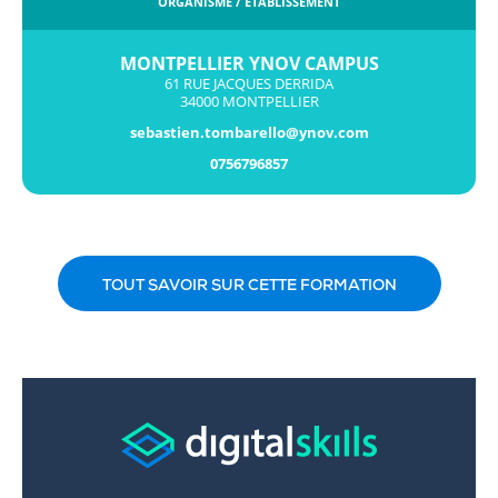
ORGANISME / ÉTABLISSEMENT
MONTPELLIER YNOV CAMPUS
61 RUE JACQUES DERRIDA
34000 MONTPELLIER
sebastien.tombarello@ynov.com
0756796857
TOUT SAVOIR SUR CETTE FORMATION