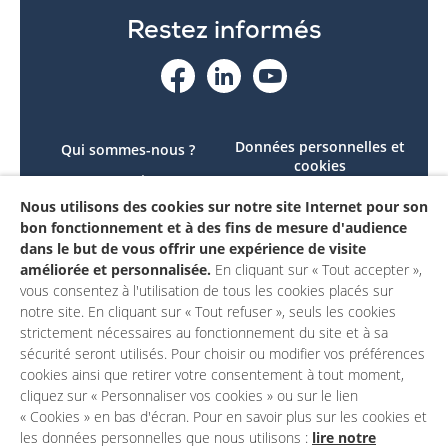
Restez informés
Données personnelles et
Qui sommes-nous ?
cookies
Le projet
Accessibilité : non
Nous utilisons des cookies sur notre site Internet pour son
Contactez-nous
conforme
bon fonctionnement et à des fins de mesure d'audience
Mon compte
Mentions légales
dans le but de vous offrir une expérience de visite
améliorée et personnalisée.
En cliquant sur « Tout accepter »,
vous consentez à l'utilisation de tous les cookies placés sur
notre site. En cliquant sur « Tout refuser », seuls les cookies
strictement nécessaires au fonctionnement du site et à sa
sécurité seront utilisés. Pour choisir ou modifier vos préférences
cookies ainsi que retirer votre consentement à tout moment,
cliquez sur « Personnaliser vos cookies » ou sur le lien
« Cookies » en bas d'écran. Pour en savoir plus sur les cookies et
les données personnelles que nous utilisons :
lire notre