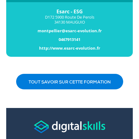
Esarc - ESG
D172 5900 Route De Perols
34130 MAUGUIO
montpellier@esarc-evolution.fr
0467913141
http://www.esarc-evolution.fr
TOUT SAVOIR SUR CETTE FORMATION