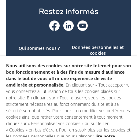
Restez informés
Données personnelles et
Qui sommes-nous ?
cookies
Le projet
Accessibilité : non
Nous utilisons des cookies sur notre site Internet pour son
Contactez-nous
conforme
bon fonctionnement et à des fins de mesure d'audience
Mon compte
Mentions légales
dans le but de vous offrir une expérience de visite
améliorée et personnalisée.
En cliquant sur « Tout accepter »,
vous consentez à l'utilisation de tous les cookies placés sur
notre site. En cliquant sur « Tout refuser », seuls les cookies
strictement nécessaires au fonctionnement du site et à sa
sécurité seront utilisés. Pour choisir ou modifier vos préférences
cookies ainsi que retirer votre consentement à tout moment,
cliquez sur « Personnaliser vos cookies » ou sur le lien
« Cookies » en bas d'écran. Pour en savoir plus sur les cookies et
les données personnelles que nous utilisons :
lire notre