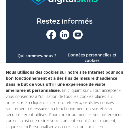
Restez informés
Données personnelles et
Qui sommes-nous ?
cookies
Le projet
Accessibilité : non
Nous utilisons des cookies sur notre site Internet pour son
Contactez-nous
conforme
bon fonctionnement et à des fins de mesure d'audience
Mon compte
Mentions légales
dans le but de vous offrir une expérience de visite
améliorée et personnalisée.
En cliquant sur « Tout accepter »,
vous consentez à l'utilisation de tous les cookies placés sur
notre site. En cliquant sur « Tout refuser », seuls les cookies
strictement nécessaires au fonctionnement du site et à sa
sécurité seront utilisés. Pour choisir ou modifier vos préférences
cookies ainsi que retirer votre consentement à tout moment,
cliquez sur « Personnaliser vos cookies » ou sur le lien