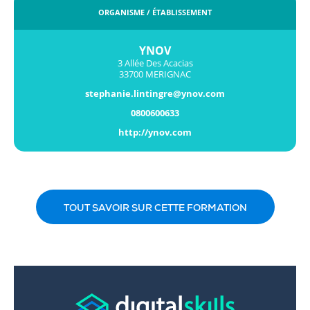
ORGANISME / ÉTABLISSEMENT
YNOV
3 Allée Des Acacias
33700 MERIGNAC
stephanie.lintingre@ynov.com
0800600633
http://ynov.com
TOUT SAVOIR SUR CETTE FORMATION