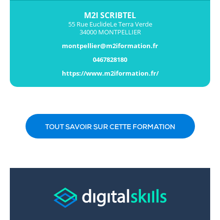
M2I SCRIBTEL
55 Rue EuclideLe Terra Verde
34000 MONTPELLIER
montpellier@m2iformation.fr
0467828180
https://www.m2iformation.fr/
TOUT SAVOIR SUR CETTE FORMATION