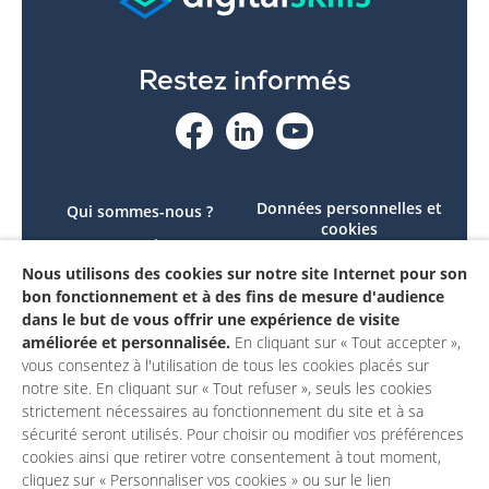
Restez informés
Données personnelles et
Qui sommes-nous ?
cookies
Le projet
Accessibilité : non
Nous utilisons des cookies sur notre site Internet pour son
Contactez-nous
conforme
bon fonctionnement et à des fins de mesure d'audience
Mon compte
Mentions légales
dans le but de vous offrir une expérience de visite
améliorée et personnalisée.
En cliquant sur « Tout accepter »,
vous consentez à l'utilisation de tous les cookies placés sur
notre site. En cliquant sur « Tout refuser », seuls les cookies
strictement nécessaires au fonctionnement du site et à sa
sécurité seront utilisés. Pour choisir ou modifier vos préférences
cookies ainsi que retirer votre consentement à tout moment,
cliquez sur « Personnaliser vos cookies » ou sur le lien