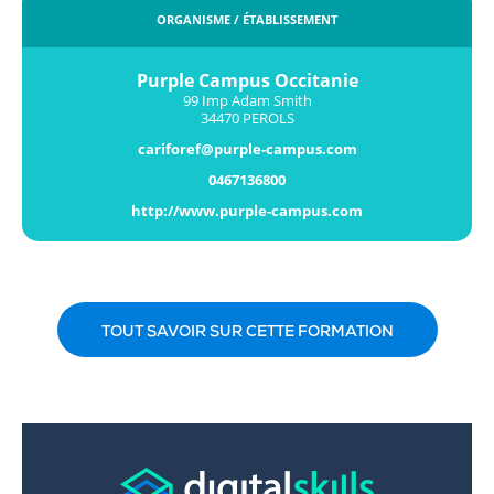
ORGANISME / ÉTABLISSEMENT
Purple Campus Occitanie
99 Imp Adam Smith
34470 PEROLS
cariforef@purple-campus.com
0467136800
http://www.purple-campus.com
TOUT SAVOIR SUR CETTE FORMATION