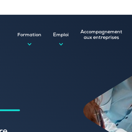
Accompagnement
Formation
Emploi
aux entreprises
d’emploi et postuler en ligne
ature spontanée
 numérique
emploi
n
 (CVthèque)