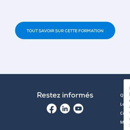
TOUT SAVOIR SUR CETTE FORMATION
Restez informés
Qui 
Le p
Cont
Mon