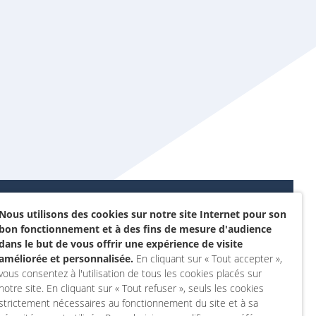
Nous utilisons des cookies sur notre site Internet pour son
Données personnelles et
bon fonctionnement et à des fins de mesure d'audience
sommes-nous ?
cookies
dans le but de vous offrir une expérience de visite
rojet
améliorée et personnalisée.
En cliquant sur « Tout accepter »,
Accessibilité : non
vous consentez à l'utilisation de tous les cookies placés sur
actez-nous
conforme
notre site. En cliquant sur « Tout refuser », seuls les cookies
 compte
Mentions légales
strictement nécessaires au fonctionnement du site et à sa