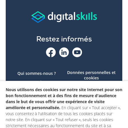
Restez informés
Données personnelles et
Qui sommes-nous ?
cookies
Le projet
Accessibilité : non
Nous utilisons des cookies sur notre site Internet pour son
Contactez-nous
conforme
bon fonctionnement et à des fins de mesure d'audience
Mon compte
Mentions légales
dans le but de vous offrir une expérience de visite
améliorée et personnalisée.
En cliquant sur « Tout accepter »,
vous consentez à l'utilisation de tous les cookies placés sur
notre site. En cliquant sur « Tout refuser », seuls les cookies
strictement nécessaires au fonctionnement du site et à sa