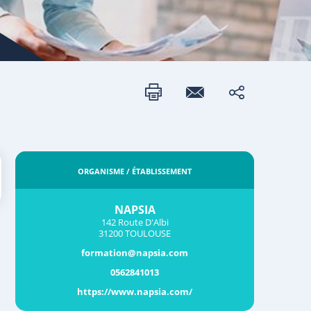
ORGANISME / ÉTABLISSEMENT
NAPSIA
142 Route D'Albi
31200 TOULOUSE
formation@napsia.com
0562841013
https://www.napsia.com/