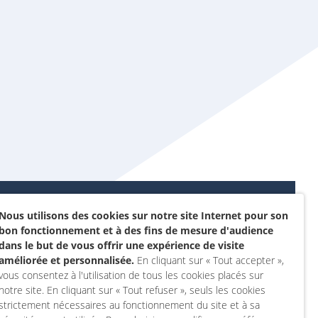
Nous utilisons des cookies sur notre site Internet pour son
Données personnelles et
bon fonctionnement et à des fins de mesure d'audience
sommes-nous ?
cookies
dans le but de vous offrir une expérience de visite
rojet
améliorée et personnalisée.
En cliquant sur « Tout accepter »,
Accessibilité : non
vous consentez à l'utilisation de tous les cookies placés sur
actez-nous
conforme
notre site. En cliquant sur « Tout refuser », seuls les cookies
 compte
Mentions légales
strictement nécessaires au fonctionnement du site et à sa