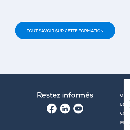
TOUT SAVOIR SUR CETTE FORMATION
Restez informés
Qui 
Le p
Cont
Mon