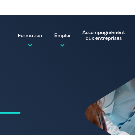
Accompagnement
Formation
Emploi
aux entreprises
d’emploi et postuler en ligne
ature spontanée
 numérique
emploi
n
 (CVthèque)