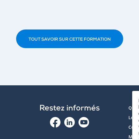
TOUT SAVOIR SUR CETTE FORMATION
Restez informés
Qui 
Le p
Cont
Mon