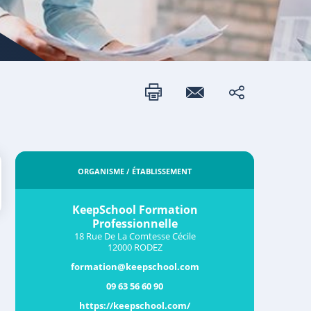
ORGANISME / ÉTABLISSEMENT
KeepSchool Formation
Professionnelle
18 Rue De La Comtesse Cécile
12000 RODEZ
formation@keepschool.com
09 63 56 60 90
https://keepschool.com/