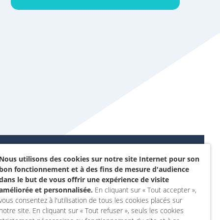
Nous utilisons des cookies sur notre site Internet pour son
Données personnelles et
bon fonctionnement et à des fins de mesure d'audience
sommes-nous ?
cookies
dans le but de vous offrir une expérience de visite
rojet
améliorée et personnalisée.
En cliquant sur « Tout accepter »,
Accessibilité : non
vous consentez à l'utilisation de tous les cookies placés sur
actez-nous
conforme
notre site. En cliquant sur « Tout refuser », seuls les cookies
 compte
Mentions légales