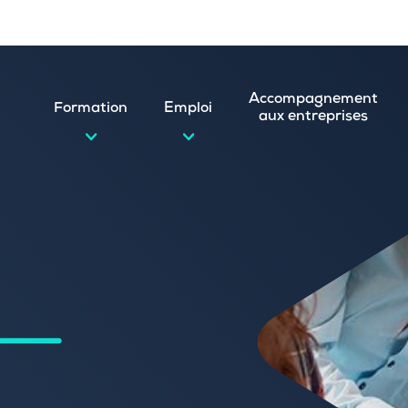
Accompagnement
Formation
Emploi
aux entreprises
d’emploi et postuler en ligne
ature spontanée
 numérique
emploi
n
 (CVthèque)