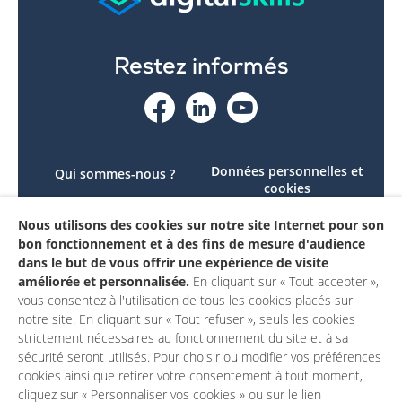
Restez informés
Données personnelles et
Qui sommes-nous ?
cookies
Le projet
Accessibilité : non
Nous utilisons des cookies sur notre site Internet pour son
Contactez-nous
conforme
bon fonctionnement et à des fins de mesure d'audience
Mon compte
Mentions légales
dans le but de vous offrir une expérience de visite
améliorée et personnalisée.
En cliquant sur « Tout accepter »,
vous consentez à l'utilisation de tous les cookies placés sur
notre site. En cliquant sur « Tout refuser », seuls les cookies
strictement nécessaires au fonctionnement du site et à sa
sécurité seront utilisés. Pour choisir ou modifier vos préférences
cookies ainsi que retirer votre consentement à tout moment,
cliquez sur « Personnaliser vos cookies » ou sur le lien