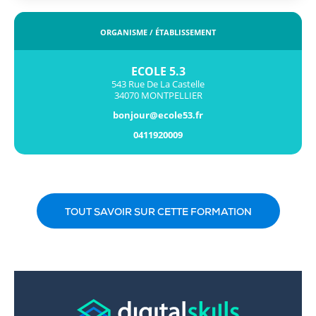
ORGANISME / ÉTABLISSEMENT
ECOLE 5.3
543 Rue De La Castelle
34070 MONTPELLIER
bonjour@ecole53.fr
0411920009
TOUT SAVOIR SUR CETTE FORMATION