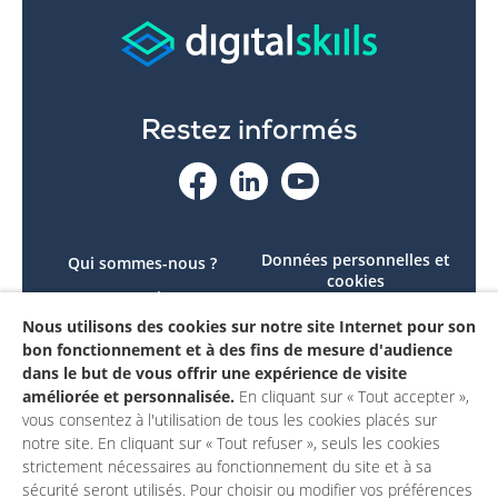
Restez informés
Données personnelles et
Qui sommes-nous ?
cookies
Le projet
Accessibilité : non
Nous utilisons des cookies sur notre site Internet pour son
Contactez-nous
conforme
bon fonctionnement et à des fins de mesure d'audience
Mon compte
Mentions légales
dans le but de vous offrir une expérience de visite
améliorée et personnalisée.
En cliquant sur « Tout accepter »,
vous consentez à l'utilisation de tous les cookies placés sur
notre site. En cliquant sur « Tout refuser », seuls les cookies
strictement nécessaires au fonctionnement du site et à sa
sécurité seront utilisés. Pour choisir ou modifier vos préférences