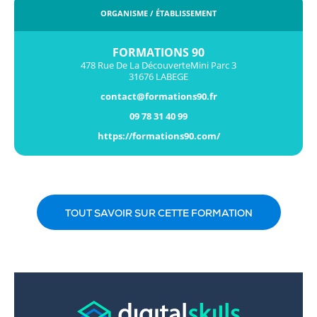
ORGANISME / ÉTABLISSEMENT
FORMATIONS 90
478 Rue De La DécouverteMini Parc 3
31676 LABEGE
contact@formations90.fr
09 78 31 40 99
https://formations90.com/
TOUT SAVOIR SUR CETTE FORMATION