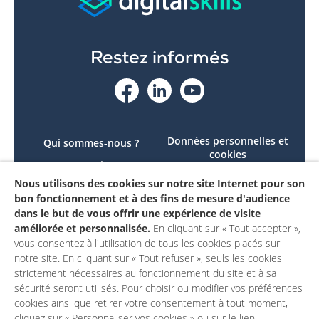
Restez informés
Données personnelles et
Qui sommes-nous ?
cookies
Le projet
Accessibilité : non
Nous utilisons des cookies sur notre site Internet pour son
Contactez-nous
conforme
bon fonctionnement et à des fins de mesure d'audience
Mon compte
Mentions légales
dans le but de vous offrir une expérience de visite
améliorée et personnalisée.
En cliquant sur « Tout accepter »,
vous consentez à l'utilisation de tous les cookies placés sur
notre site. En cliquant sur « Tout refuser », seuls les cookies
strictement nécessaires au fonctionnement du site et à sa
sécurité seront utilisés. Pour choisir ou modifier vos préférences
cookies ainsi que retirer votre consentement à tout moment,
cliquez sur « Personnaliser vos cookies » ou sur le lien