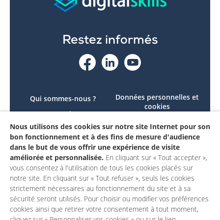
Restez informés
Données personnelles et
Qui sommes-nous ?
cookies
Le projet
Accessibilité : non
Nous utilisons des cookies sur notre site Internet pour son
Contactez-nous
conforme
bon fonctionnement et à des fins de mesure d'audience
Mon compte
Mentions légales
dans le but de vous offrir une expérience de visite
améliorée et personnalisée.
En cliquant sur « Tout accepter »,
vous consentez à l'utilisation de tous les cookies placés sur
notre site. En cliquant sur « Tout refuser », seuls les cookies
strictement nécessaires au fonctionnement du site et à sa
sécurité seront utilisés. Pour choisir ou modifier vos préférences
cookies ainsi que retirer votre consentement à tout moment,
cliquez sur « Personnaliser vos cookies » ou sur le lien