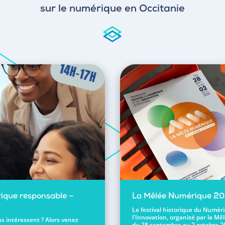
sur le numérique en Occitanie
ique responsable –
La Mêlée Numérique 2
Le festival historique du Numér
l'Innovation, organisé par la Mêl
s intéressent ? Alors venez
du 28 septembre au 2 octobre 2