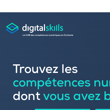
Consulter les offres 
Trouvez les
Déposer une candid
compétences nu
Rechercher une formation dans le
Publier vos offres d’
Référencer votre offre de formatio
dont
vous avez 
Trouver un candidat
Sourcer une école