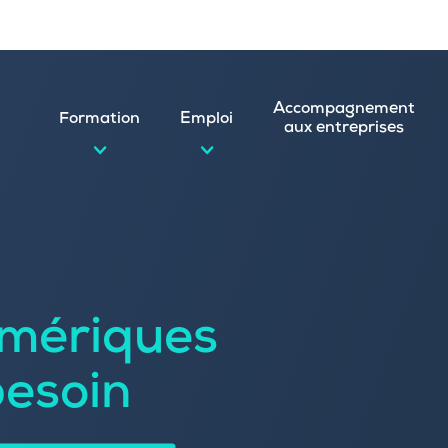
Accompagnement
Formation
Emploi
aux entreprises
d’emploi et postuler en ligne
ature spontanée
mériques
 numérique
emploi
n
besoin
 (CVthèque)