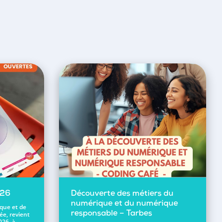
026
Découverte des métiers du
numérique et du numérique
ique et de
ée, revient
responsable – Tarbes
026, à