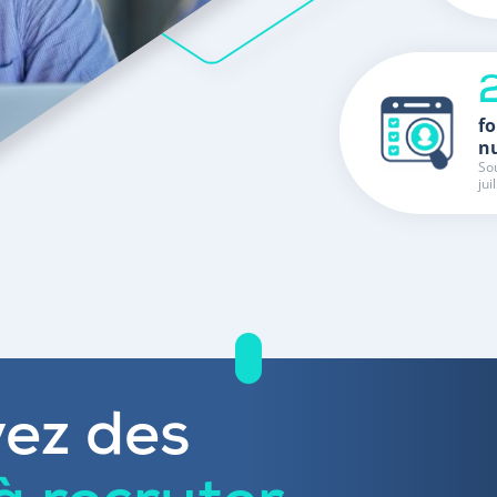
fo
n
Sou
jui
ez des