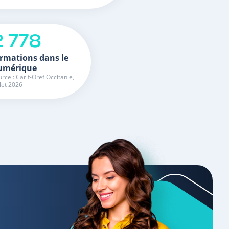
2 778
rmations dans le
umérique
rce : Carif-Oref Occitanie,
llet 2026