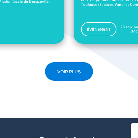
Mission locale de Decazeville,
Toulouse (Espaces Vanel et Conse
28 sep. au
ÉVÈNEMENT
202
VOIR PLUS