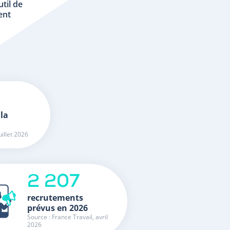
util de
ent
 la
uillet 2026
2 207
recrutements
prévus en 2026
Source : France Travail, avril
2026