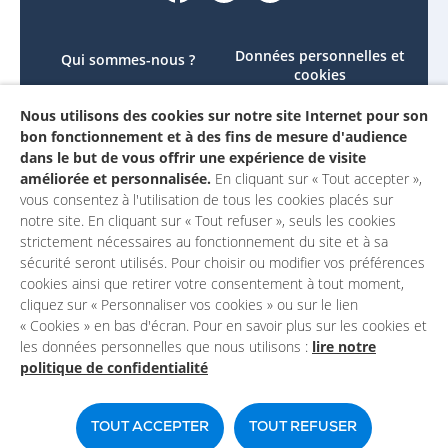
Données personnelles et
Qui sommes-nous ?
cookies
Le projet
Accessibilité : non
Nous utilisons des cookies sur notre site Internet pour son
Contactez-nous
conforme
bon fonctionnement et à des fins de mesure d'audience
Mon compte
Mentions légales
dans le but de vous offrir une expérience de visite
améliorée et personnalisée.
En cliquant sur « Tout accepter »,
vous consentez à l'utilisation de tous les cookies placés sur
notre site. En cliquant sur « Tout refuser », seuls les cookies
strictement nécessaires au fonctionnement du site et à sa
sécurité seront utilisés. Pour choisir ou modifier vos préférences
cookies ainsi que retirer votre consentement à tout moment,
cliquez sur « Personnaliser vos cookies » ou sur le lien
« Cookies » en bas d'écran. Pour en savoir plus sur les cookies et
les données personnelles que nous utilisons :
lire notre
politique de confidentialité
Un site du
TOUT ACCEPTER
TOUT REFUSER