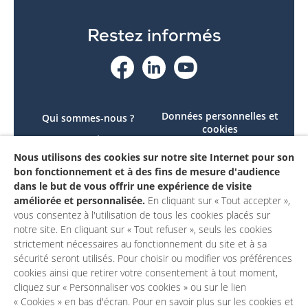
Restez informés
Données personnelles et
Qui sommes-nous ?
cookies
Le projet
Accessibilité : non
Nous utilisons des cookies sur notre site Internet pour son
Contactez-nous
conforme
bon fonctionnement et à des fins de mesure d'audience
Mon compte
Mentions légales
dans le but de vous offrir une expérience de visite
améliorée et personnalisée.
En cliquant sur « Tout accepter »,
vous consentez à l'utilisation de tous les cookies placés sur
notre site. En cliquant sur « Tout refuser », seuls les cookies
strictement nécessaires au fonctionnement du site et à sa
sécurité seront utilisés. Pour choisir ou modifier vos préférences
cookies ainsi que retirer votre consentement à tout moment,
cliquez sur « Personnaliser vos cookies » ou sur le lien
« Cookies » en bas d'écran. Pour en savoir plus sur les cookies et