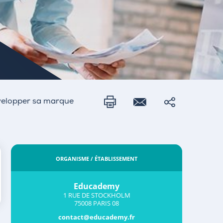
évelopper sa marque
ORGANISME / ÉTABLISSEMENT
Educademy
1 RUE DE STOCKHOLM
75008 PARIS 08
contact@educademy.fr