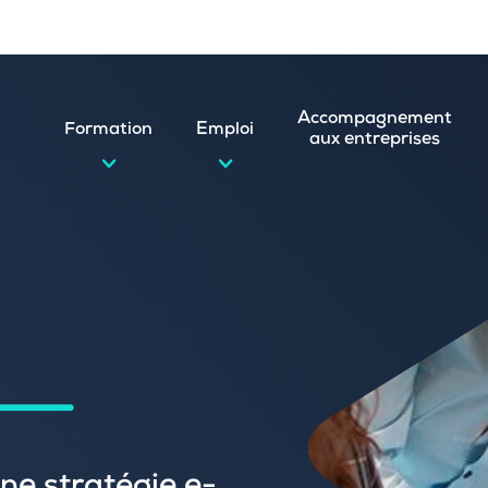
Accompagnement
Formation
Emploi
aux entreprises
d’emploi et postuler en ligne
ature spontanée
 numérique
emploi
n
 (CVthèque)