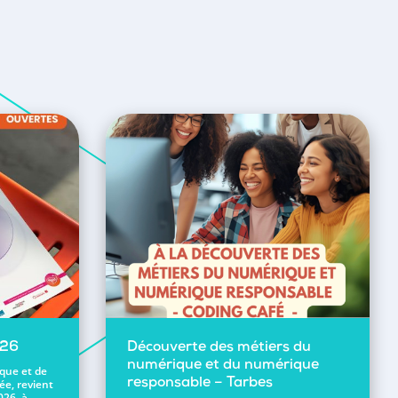
026
Découverte des métiers du
numérique et du numérique
ique et de
ée, revient
responsable – Tarbes
026, à