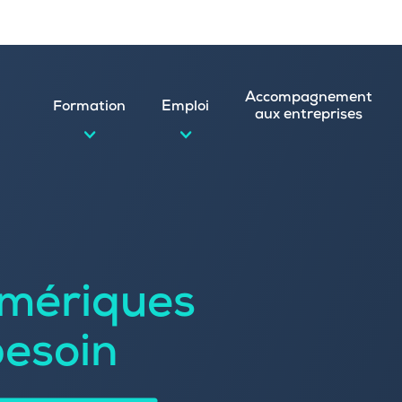
Accompagnement
Formation
Emploi
aux entreprises
d’emploi et postuler en ligne
ature spontanée
mériques
 numérique
emploi
n
besoin
 (CVthèque)