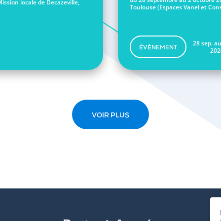
Mission locale de Decazeville,
Toulouse (Espaces Vanel et Conse
28 sep. au
ÉVÈNEMENT
202
VOIR PLUS