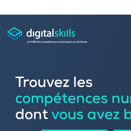
Consulter les offres 
Trouvez les
Déposer une candid
compétences nu
Rechercher une formation dans le
Publier vos offres d’
Référencer votre offre de formatio
dont
vous avez 
Trouver un candidat
Sourcer une école