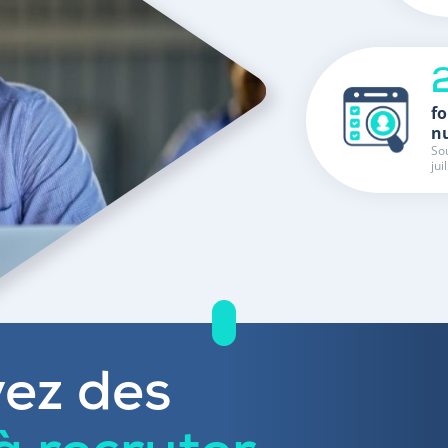
fo
n
Sou
jui
ez des