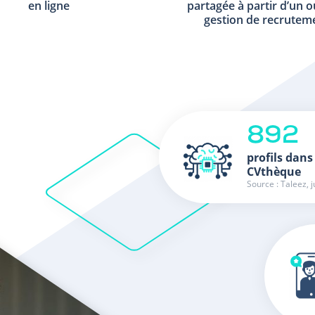
en ligne
partagée à partir d’un o
gestion de recrutem
892
profils dans
CVthèque
Source : Taleez, j