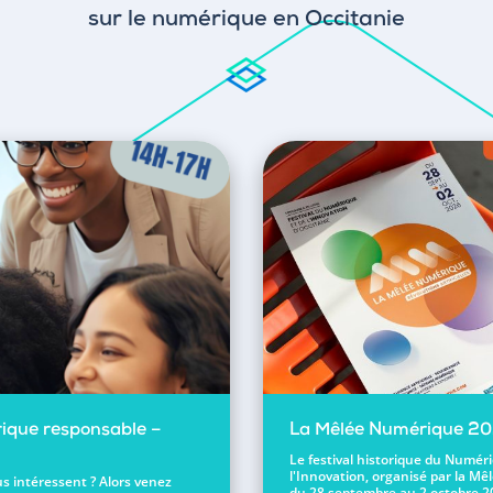
sur le numérique en Occitanie
ique responsable –
La Mêlée Numérique 2
Le festival historique du Numér
l'Innovation, organisé par la Mêl
s intéressent ? Alors venez
du 28 septembre au 2 octobre 2