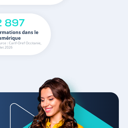
2 897
rmations dans le
umérique
rce : Carif-Oref Occitanie,
llet 2026