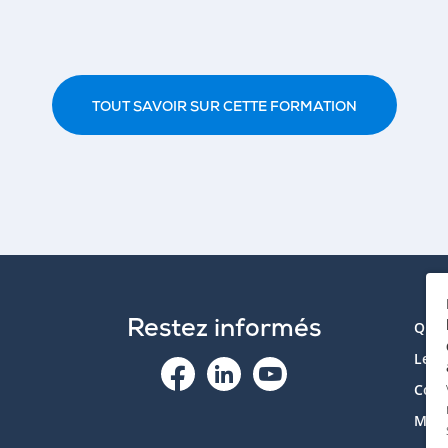
TOUT SAVOIR SUR CETTE FORMATION
Restez informés
Qui 
Le p
Cont
Mon