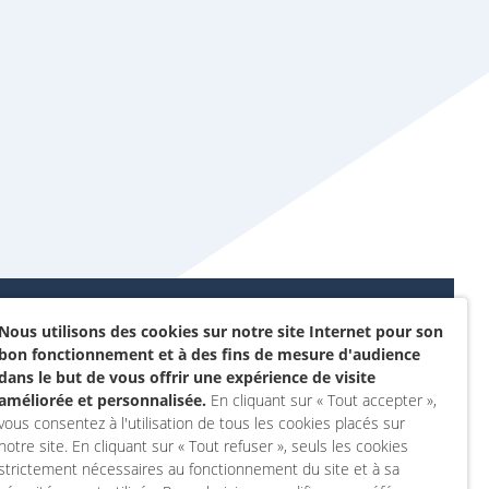
Nous utilisons des cookies sur notre site Internet pour son
Données personnelles et
bon fonctionnement et à des fins de mesure d'audience
sommes-nous ?
cookies
dans le but de vous offrir une expérience de visite
rojet
améliorée et personnalisée.
En cliquant sur « Tout accepter »,
Accessibilité : non
vous consentez à l'utilisation de tous les cookies placés sur
actez-nous
conforme
notre site. En cliquant sur « Tout refuser », seuls les cookies
 compte
Mentions légales
strictement nécessaires au fonctionnement du site et à sa