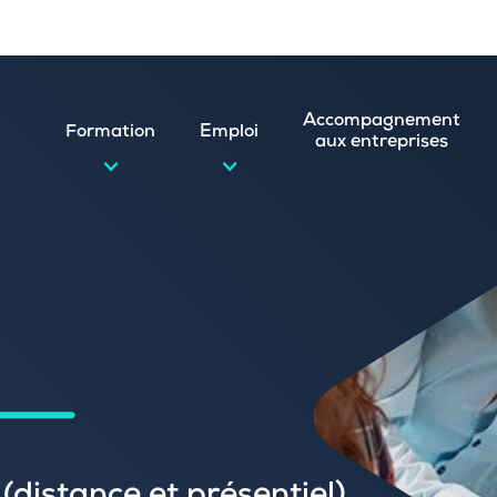
Accompagnement
Formation
Emploi
aux entreprises
d’emploi et postuler en ligne
ature spontanée
 numérique
emploi
n
 (CVthèque)