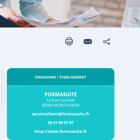
ORGANISME / ÉTABLISSEMENT
FORMASUITE
12 Rue Courbet
82000 MONTAUBAN
serviceclient@formasuite.fr
05 31 60 07 07
http://www.formasuite.fr