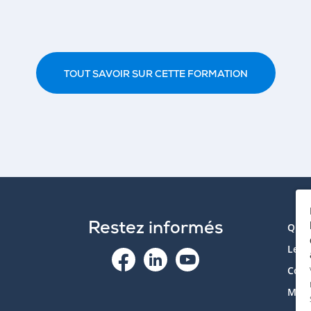
TOUT SAVOIR SUR CETTE FORMATION
Restez informés
Qui 
Le p
Cont
Mon