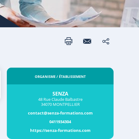
ORGANISME / ÉTABLISSEMENT
SENZA
48 Rue Claude Balbastre
34070 MONTPELLIER
contact@senza-formations.com
0411934304
https://senza-formations.com