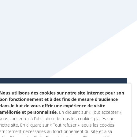
Nous utilisons des cookies sur notre site Internet pour son
Données personnelles et
bon fonctionnement et à des fins de mesure d'audience
sommes-nous ?
cookies
dans le but de vous offrir une expérience de visite
rojet
améliorée et personnalisée.
En cliquant sur « Tout accepter »,
Accessibilité : non
vous consentez à l'utilisation de tous les cookies placés sur
actez-nous
conforme
notre site. En cliquant sur « Tout refuser », seuls les cookies
 compte
Mentions légales
strictement nécessaires au fonctionnement du site et à sa