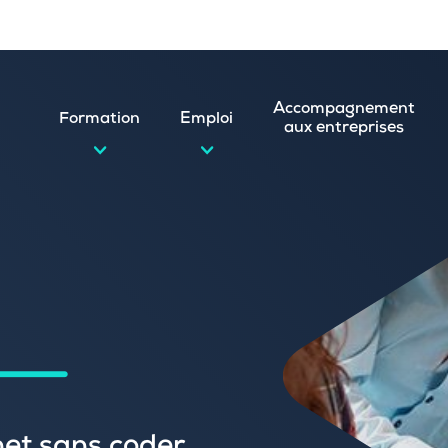
Accompagnement
Formation
Emploi
aux entreprises
d’emploi et postuler en ligne
ature spontanée
 numérique
emploi
n
 (CVthèque)