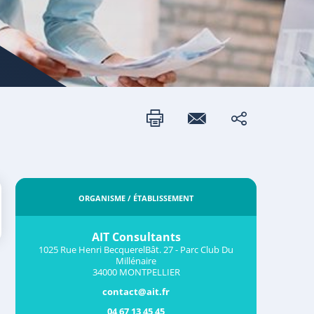
ORGANISME / ÉTABLISSEMENT
AIT Consultants
1025 Rue Henri BecquerelBât. 27 - Parc Club Du
Millénaire
34000 MONTPELLIER
contact@ait.fr
04 67 13 45 45