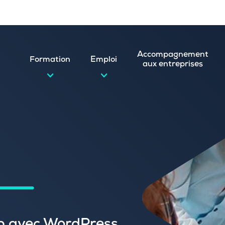
Accompagnement
Formation
Emploi
aux entreprises
d’emploi et postuler en ligne
ature spontanée
 numérique
emploi
n
 (CVthèque)