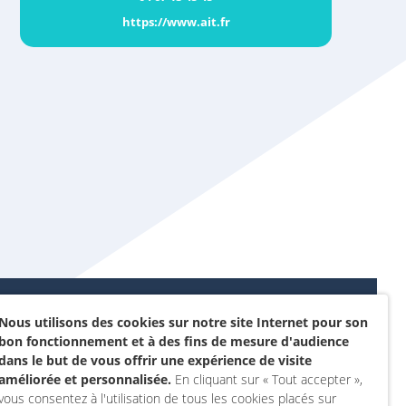
https://www.ait.fr
Nous utilisons des cookies sur notre site Internet pour son
Données personnelles et
bon fonctionnement et à des fins de mesure d'audience
sommes-nous ?
cookies
dans le but de vous offrir une expérience de visite
rojet
améliorée et personnalisée.
En cliquant sur « Tout accepter »,
Accessibilité : non
vous consentez à l'utilisation de tous les cookies placés sur
actez-nous
conforme