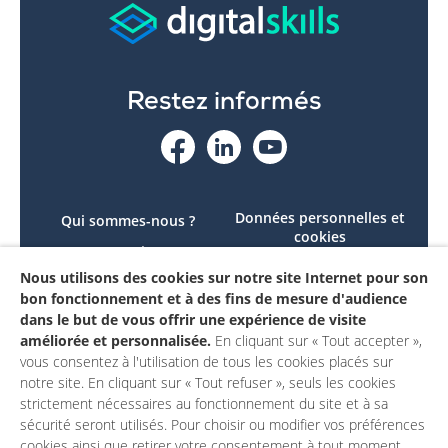
Restez informés
Données personnelles et
Qui sommes-nous ?
cookies
Le projet
Accessibilité : non
Nous utilisons des cookies sur notre site Internet pour son
Contactez-nous
conforme
bon fonctionnement et à des fins de mesure d'audience
Mon compte
Mentions légales
dans le but de vous offrir une expérience de visite
améliorée et personnalisée.
En cliquant sur « Tout accepter »,
vous consentez à l'utilisation de tous les cookies placés sur
notre site. En cliquant sur « Tout refuser », seuls les cookies
strictement nécessaires au fonctionnement du site et à sa
sécurité seront utilisés. Pour choisir ou modifier vos préférences
cookies ainsi que retirer votre consentement à tout moment,