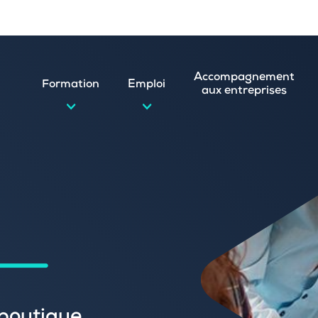
Accompagnement
Formation
Emploi
aux entreprises
d’emploi et postuler en ligne
ature spontanée
 numérique
emploi
n
 (CVthèque)