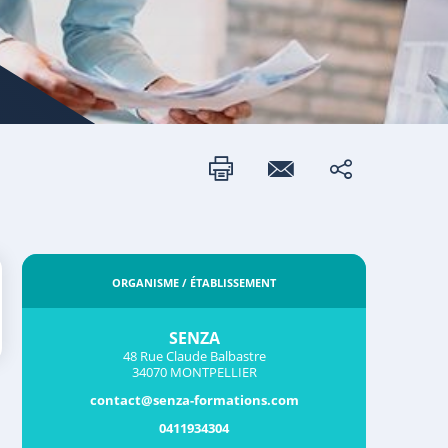
ORGANISME / ÉTABLISSEMENT
SENZA
48 Rue Claude Balbastre
34070 MONTPELLIER
contact@senza-formations.com
0411934304