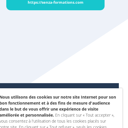
https://senza-formations.com
Nous utilisons des cookies sur notre site Internet pour son
Données personnelles et
bon fonctionnement et à des fins de mesure d'audience
sommes-nous ?
cookies
dans le but de vous offrir une expérience de visite
rojet
améliorée et personnalisée.
En cliquant sur « Tout accepter »,
Accessibilité : non
vous consentez à l'utilisation de tous les cookies placés sur
actez-nous
conforme
notre site. En cliquant sur « Tout refuser », seuls les cookies