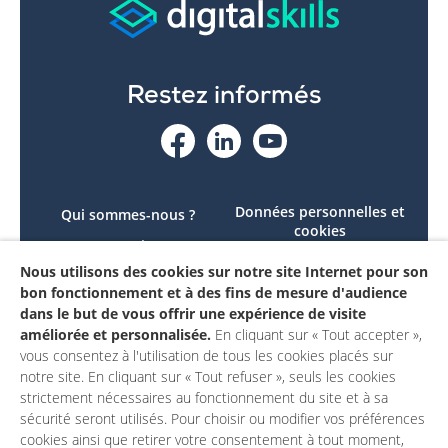
Restez informés
Données personnelles et
Qui sommes-nous ?
cookies
Le projet
Accessibilité : non
Nous utilisons des cookies sur notre site Internet pour son
Contactez-nous
conforme
bon fonctionnement et à des fins de mesure d'audience
Mon compte
Mentions légales
dans le but de vous offrir une expérience de visite
améliorée et personnalisée.
En cliquant sur « Tout accepter »,
vous consentez à l'utilisation de tous les cookies placés sur
notre site. En cliquant sur « Tout refuser », seuls les cookies
strictement nécessaires au fonctionnement du site et à sa
sécurité seront utilisés. Pour choisir ou modifier vos préférences
cookies ainsi que retirer votre consentement à tout moment,