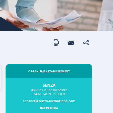
ORGANISME / ÉTABLISSEMENT
SENZA
48 Rue Claude Balbastre
34070 MONTPELLIER
contact@senza-formations.com
0411934304