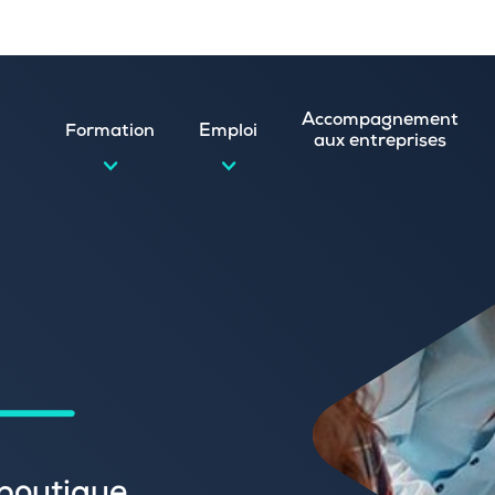
Accompagnement
Formation
Emploi
aux entreprises
d’emploi et postuler en ligne
ature spontanée
 numérique
emploi
n
 (CVthèque)