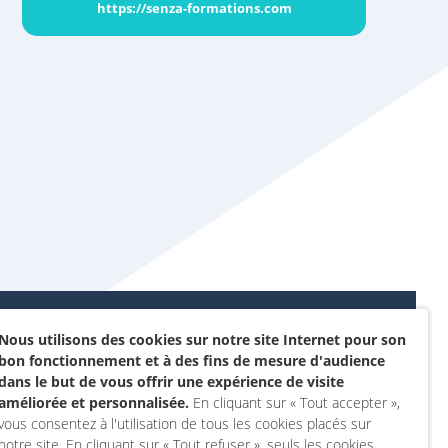
https://senza-formations.com
Nous utilisons des cookies sur notre site Internet pour son
Données personnelles et
bon fonctionnement et à des fins de mesure d'audience
sommes-nous ?
cookies
dans le but de vous offrir une expérience de visite
rojet
améliorée et personnalisée.
En cliquant sur « Tout accepter »,
Accessibilité : non
vous consentez à l'utilisation de tous les cookies placés sur
actez-nous
conforme
notre site. En cliquant sur « Tout refuser », seuls les cookies