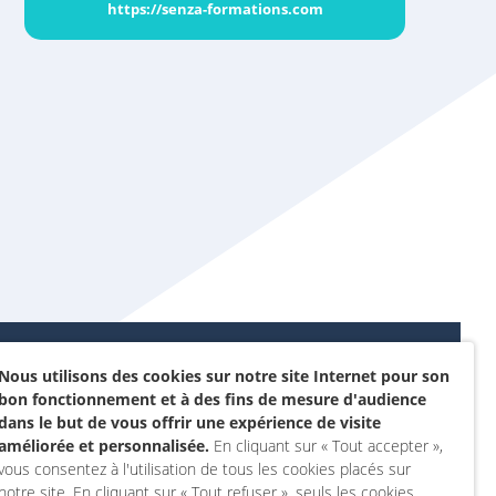
https://senza-formations.com
Nous utilisons des cookies sur notre site Internet pour son
Données personnelles et
bon fonctionnement et à des fins de mesure d'audience
sommes-nous ?
cookies
dans le but de vous offrir une expérience de visite
rojet
améliorée et personnalisée.
En cliquant sur « Tout accepter »,
Accessibilité : non
vous consentez à l'utilisation de tous les cookies placés sur
actez-nous
conforme
notre site. En cliquant sur « Tout refuser », seuls les cookies