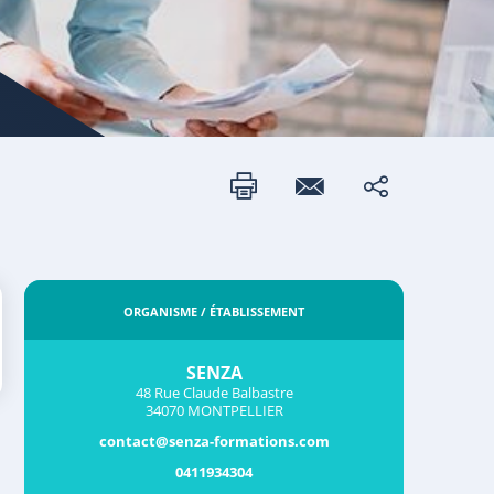
ORGANISME / ÉTABLISSEMENT
SENZA
48 Rue Claude Balbastre
34070 MONTPELLIER
contact@senza-formations.com
0411934304