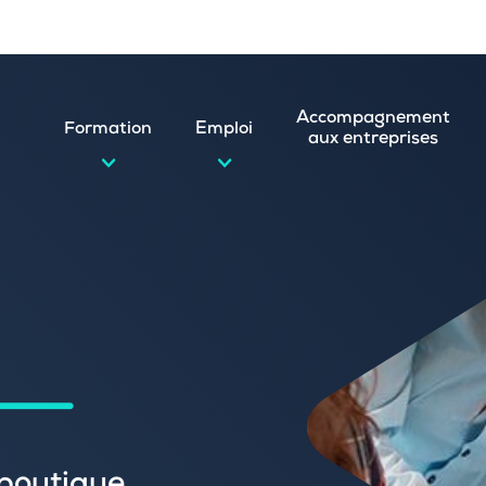
Accompagnement
Formation
Emploi
aux entreprises
d’emploi et postuler en ligne
ature spontanée
 numérique
emploi
n
 (CVthèque)