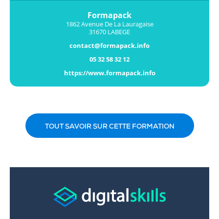
Formapack
1862 Avenue De La Lauragaise
31670 LABEGE
contact@formapack.info
05 32 58 32 12
https://www.formapack.info
TOUT SAVOIR SUR CETTE FORMATION