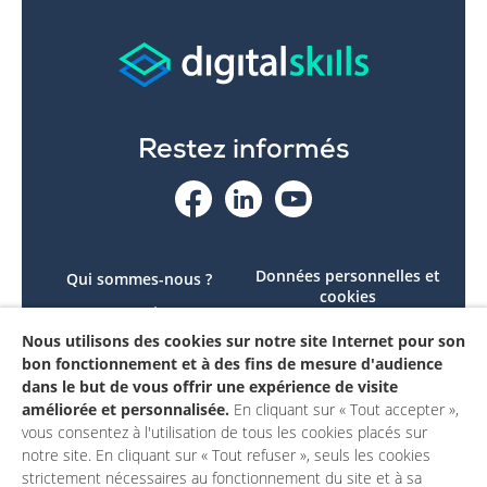
Restez informés
Données personnelles et
Qui sommes-nous ?
cookies
Le projet
Accessibilité : non
Nous utilisons des cookies sur notre site Internet pour son
Contactez-nous
conforme
bon fonctionnement et à des fins de mesure d'audience
Mon compte
Mentions légales
dans le but de vous offrir une expérience de visite
améliorée et personnalisée.
En cliquant sur « Tout accepter »,
vous consentez à l'utilisation de tous les cookies placés sur
notre site. En cliquant sur « Tout refuser », seuls les cookies
strictement nécessaires au fonctionnement du site et à sa