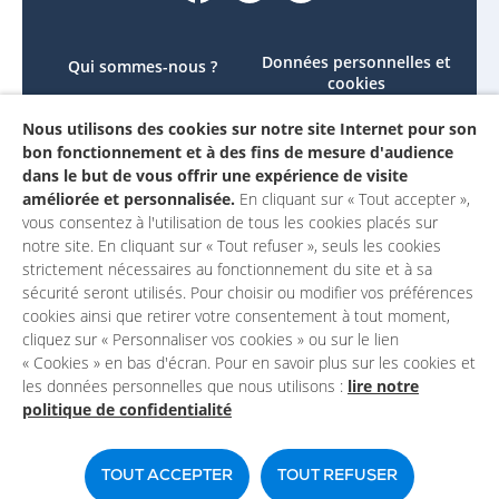
Données personnelles et
Qui sommes-nous ?
cookies
Le projet
Accessibilité : non
Nous utilisons des cookies sur notre site Internet pour son
Contactez-nous
conforme
bon fonctionnement et à des fins de mesure d'audience
Mon compte
Mentions légales
dans le but de vous offrir une expérience de visite
améliorée et personnalisée.
En cliquant sur « Tout accepter »,
vous consentez à l'utilisation de tous les cookies placés sur
notre site. En cliquant sur « Tout refuser », seuls les cookies
strictement nécessaires au fonctionnement du site et à sa
sécurité seront utilisés. Pour choisir ou modifier vos préférences
cookies ainsi que retirer votre consentement à tout moment,
cliquez sur « Personnaliser vos cookies » ou sur le lien
« Cookies » en bas d'écran. Pour en savoir plus sur les cookies et
les données personnelles que nous utilisons :
lire notre
politique de confidentialité
Un site du
TOUT ACCEPTER
TOUT REFUSER