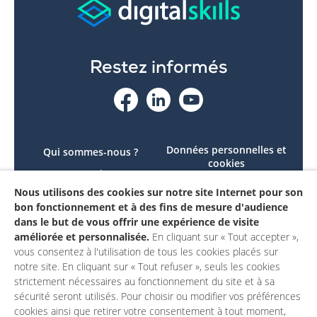
Restez informés
Données personnelles et
Qui sommes-nous ?
cookies
Le projet
Accessibilité : non
Nous utilisons des cookies sur notre site Internet pour son
Contactez-nous
conforme
bon fonctionnement et à des fins de mesure d'audience
Mon compte
Mentions légales
dans le but de vous offrir une expérience de visite
améliorée et personnalisée.
En cliquant sur « Tout accepter »,
vous consentez à l'utilisation de tous les cookies placés sur
notre site. En cliquant sur « Tout refuser », seuls les cookies
strictement nécessaires au fonctionnement du site et à sa
sécurité seront utilisés. Pour choisir ou modifier vos préférences
cookies ainsi que retirer votre consentement à tout moment,