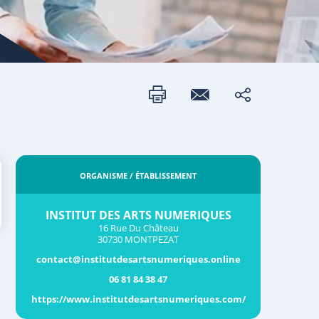
ORGANISME / ÉTABLISSEMENT
INSTITUT DES ARTS NUMERIQUES
16 Rue Du Château
30730 MONTPEZAT
contact@institutdesartsnumeriques.online
06 81 84 38 47
https://www.institutdesartsnumeriques.com/