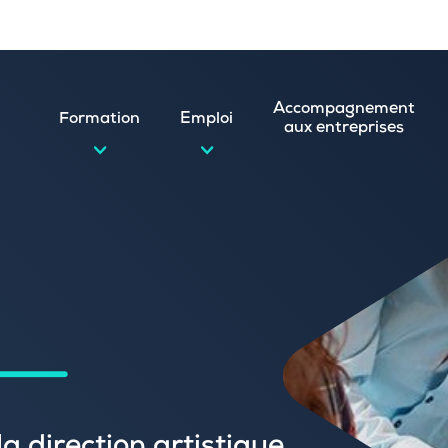
Accompagnement
Formation
Emploi
aux entreprises
d’emploi et postuler en ligne
ature spontanée
 numérique
emploi
n
 (CVthèque)