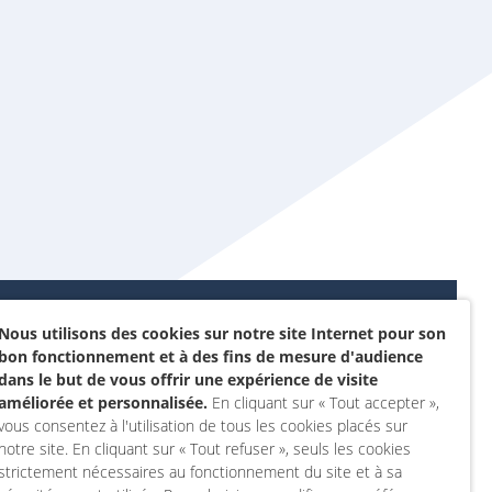
Nous utilisons des cookies sur notre site Internet pour son
Données personnelles et
bon fonctionnement et à des fins de mesure d'audience
sommes-nous ?
cookies
dans le but de vous offrir une expérience de visite
rojet
améliorée et personnalisée.
En cliquant sur « Tout accepter »,
Accessibilité : non
vous consentez à l'utilisation de tous les cookies placés sur
actez-nous
conforme
notre site. En cliquant sur « Tout refuser », seuls les cookies
 compte
Mentions légales
strictement nécessaires au fonctionnement du site et à sa