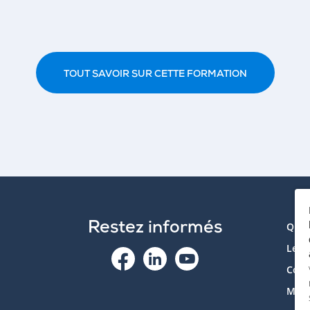
TOUT SAVOIR SUR CETTE FORMATION
Restez informés
Qui 
Le p
Cont
Mon