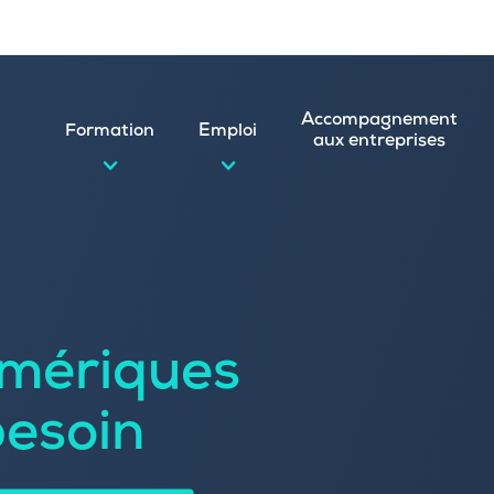
Accompagnement
Formation
Emploi
aux entreprises
d’emploi et postuler en ligne
ature spontanée
mériques
 numérique
emploi
n
besoin
 (CVthèque)