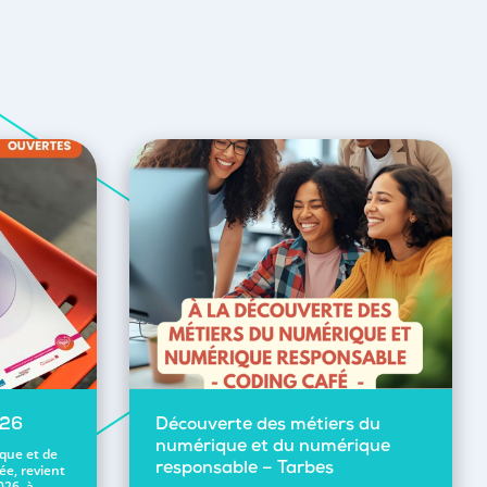
026
Découverte des métiers du
numérique et du numérique
ique et de
ée, revient
responsable – Tarbes
026, à