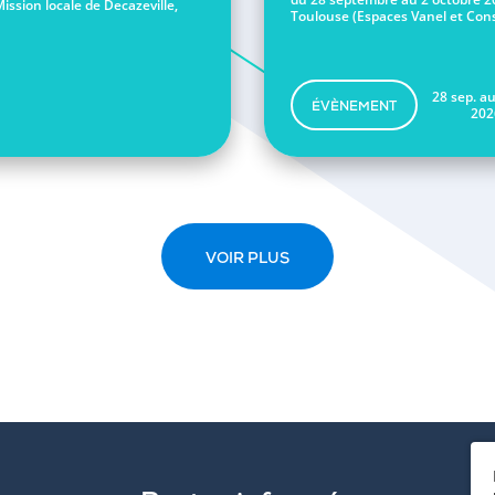
Mission locale de Decazeville,
Toulouse (Espaces Vanel et Conse
28 sep. au
ÉVÈNEMENT
202
VOIR PLUS