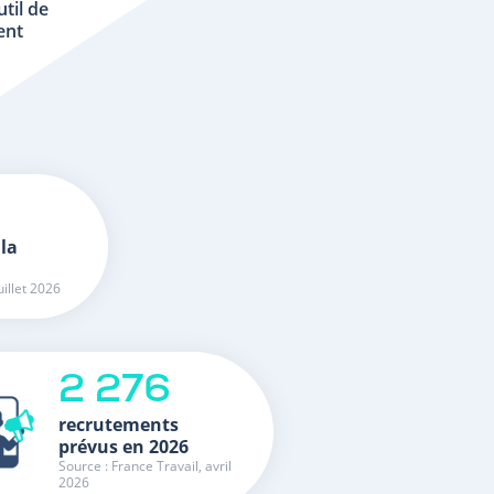
util de
ent
 la
uillet 2026
2 276
recrutements
prévus en 2026
Source : France Travail, avril
2026