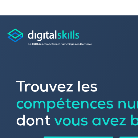
Consulter les offres 
Trouvez les
Déposer une candid
compétences nu
Rechercher une formation dans le
Publier vos offres d’
Référencer votre offre de formatio
dont
vous avez 
Trouver un candidat
Sourcer une école