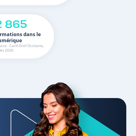
2 865
rmations dans le
umérique
rce : Carif-Oref Occitanie,
llet 2026