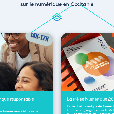
sur le numérique en Occitanie
ique responsable –
La Mêlée Numérique 2
Le festival historique du Numér
l'Innovation, organisé par la Mêl
s intéressent ? Alors venez
du 28 septembre au 2 octobre 2