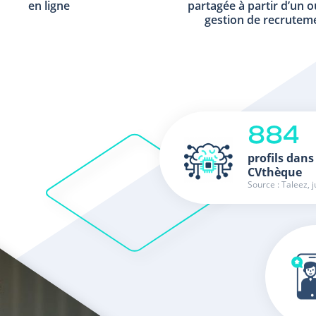
en ligne
partagée à partir d’un o
gestion de recrutem
884
profils dans
CVthèque
Source : Taleez, j