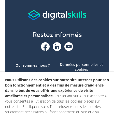
Restez informés
Données personnelles et
Qui sommes-nous ?
cookies
Le projet
Accessibilité : non
Nous utilisons des cookies sur notre site Internet pour son
Contactez-nous
conforme
bon fonctionnement et à des fins de mesure d'audience
Mon compte
Mentions légales
dans le but de vous offrir une expérience de visite
améliorée et personnalisée.
En cliquant sur « Tout accepter »,
vous consentez à l'utilisation de tous les cookies placés sur
notre site. En cliquant sur « Tout refuser », seuls les cookies
strictement nécessaires au fonctionnement du site et à sa