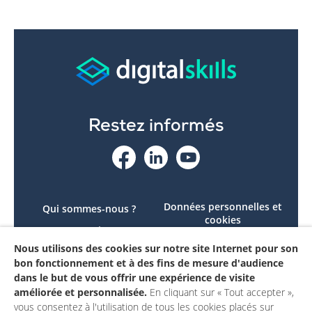
Restez informés
Données personnelles et
Qui sommes-nous ?
cookies
Le projet
Accessibilité : non
Nous utilisons des cookies sur notre site Internet pour son
Contactez-nous
conforme
bon fonctionnement et à des fins de mesure d'audience
Mon compte
Mentions légales
dans le but de vous offrir une expérience de visite
améliorée et personnalisée.
En cliquant sur « Tout accepter »,
vous consentez à l'utilisation de tous les cookies placés sur