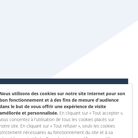
Nous utilisons des cookies sur notre site Internet pour son
Données personnelles et
bon fonctionnement et à des fins de mesure d'audience
sommes-nous ?
cookies
dans le but de vous offrir une expérience de visite
rojet
améliorée et personnalisée.
En cliquant sur « Tout accepter »,
Accessibilité : non
vous consentez à l'utilisation de tous les cookies placés sur
actez-nous
conforme
notre site. En cliquant sur « Tout refuser », seuls les cookies
 compte
Mentions légales
strictement nécessaires au fonctionnement du site et à sa