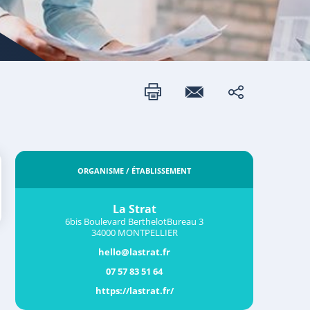
ORGANISME / ÉTABLISSEMENT
La Strat
6bis Boulevard BerthelotBureau 3
34000 MONTPELLIER
hello@lastrat.fr
07 57 83 51 64
https://lastrat.fr/