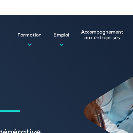
Accompagnement
Formation
Emploi
aux entreprises
d’emploi et postuler en ligne
ature spontanée
 numérique
emploi
n
 (CVthèque)