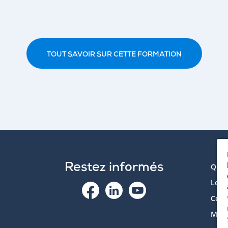
TOUT SAVOIR SUR CETTE FORMATION
Restez informés
Qui 
Le p
Cont
Mon