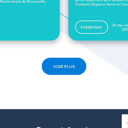
Mission locale de Decazeville,
Toulouse (Espaces Vanel et Conse
28 sep. au
ÉVÈNEMENT
202
VOIR PLUS