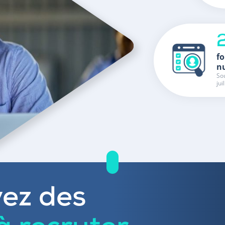
fo
n
Sou
jui
ez des