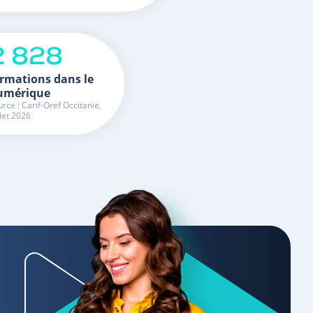
2 828
rmations dans le
umérique
rce : Carif-Oref Occitanie,
llet 2026