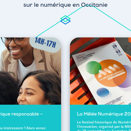
sur le numérique en Occitanie
ique responsable –
La Mêlée Numérique 2
Le festival historique du Numér
l'Innovation, organisé par la Mêl
s intéressent ? Alors venez
du 28 septembre au 2 octobre 2