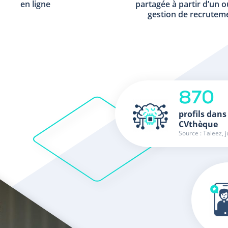
en ligne
partagée à partir d’un o
gestion de recrutem
870
profils dans
CVthèque
Source : Taleez, j