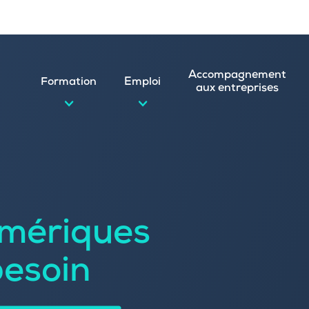
Accompagnement
Formation
Emploi
aux entreprises
d’emploi et postuler en ligne
ature spontanée
mériques
 numérique
emploi
n
besoin
 (CVthèque)