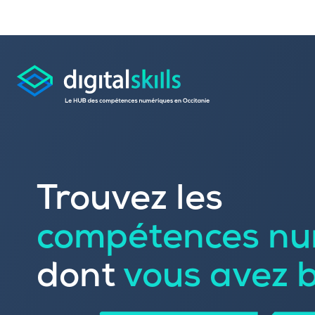
Consulter les offres 
Trouvez les
Déposer une candid
compétences nu
Rechercher une formation dans le
Publier vos offres d’
Référencer votre offre de formatio
dont
vous avez 
Trouver un candidat
Sourcer une école