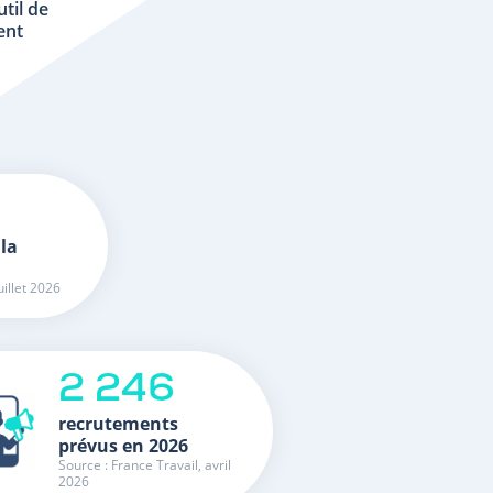
util de
ent
 la
uillet 2026
2 246
recrutements
prévus en 2026
Source : France Travail, avril
2026