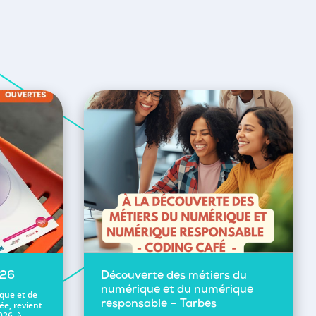
026
Découverte des métiers du
numérique et du numérique
ique et de
ée, revient
responsable – Tarbes
026, à